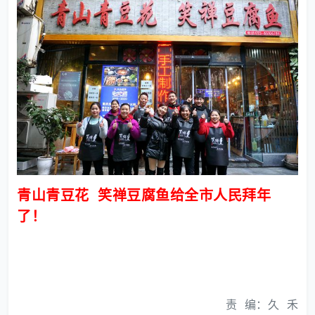
青山青豆花 笑禅豆腐鱼给全市人民拜年
了！
责 编：久 禾